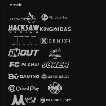
Arcade