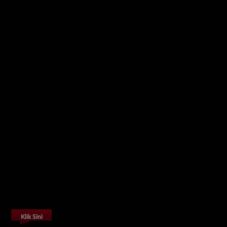
Klik Sini