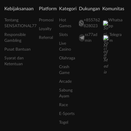
Kebijaksanaan
Platform
Kategori
Dukungan
Komunitas
Tentang
Promosi
Hot
+855762
Whatsa
SENSATIONAL77
Games
828023
pp
Loyalty
Responsible
Slots
ss77ad
Telegra
Referral
Gambling
min
m
Live
Pusat Bantuan
Casino
Syarat dan
Olahraga
Ketentuan
Crash
Game
Arcade
Sabung
Ayam
Race
E-Sports
Togel