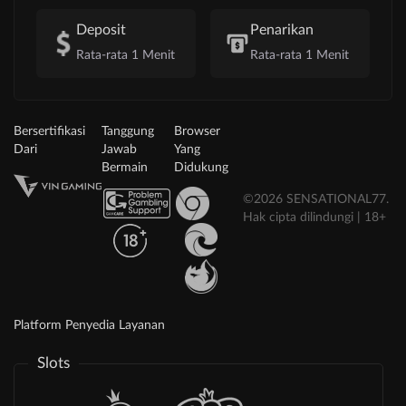
Deposit
Penarikan
Rata-rata 1 Menit
Rata-rata 1 Menit
Bersertifikasi
Tanggung
Browser
Dari
Jawab
Yang
Bermain
Didukung
©2026 SENSATIONAL77.
Hak cipta dilindungi | 18+
Platform Penyedia Layanan
Slots