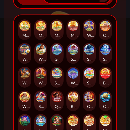
Mahjong Gold: Dragon
Mahjong Gold: Phoenix
Mahjong Gold: Lion
Mahjong Gold: Tiger
Wonders of Giza Pyramid
CaiShen Mega Fortune
Wonders of Machu Picchu
Wonder of Hanging Garden
God's Gambit: Poseidon
Space Quest: Earth
Space Quest: Moon
Space Quest: Neptune
Wonders of Colosseum
Wonders of Grand Canyon
Slithering Riches
Wonders of Taj Mahal
Sugar Strike
Blitz Coin: Hold & Win
Wild Bounty Queen
Space Quest: Mars
Queen Femida 2
Royale Ace
Clash of Olympus
Crypto Coin